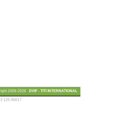
right 2009-2026
DVIF - TITI INTERNATIONAL
13 125 00017