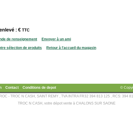
 enlevé : €
TTC
de de renseignement
Envoyer à un ami
otre sélection de produits
Retour à l'accueil du magasin
n
Contact
Conditions de depot
© Copy
OC - TROC N CASH, SAINT REMY , TVA INTRA FR32 394 813 125 , RCS: 394 8
TROC N CASH, votre dépot vente à CHALONS SUR SAONE