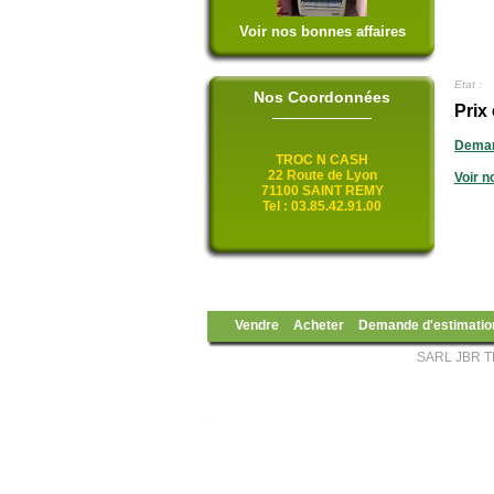
Voir nos bonnes affaires
Etat :
Nos Coordonnées
Prix
Deman
TROC N CASH
22 Route de Lyon
Voir n
71100 SAINT REMY
Tel : 03.85.42.91.00
Vendre
Acheter
Demande d'estimatio
SARL JBR TR